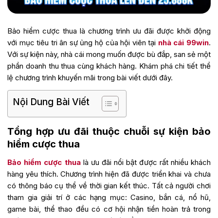
Bảo hiểm cược thua là chương trình ưu đãi được khởi động
với mục tiêu tri ân sự ủng hộ của hội viên tại
nhà cái 99win
.
Với sự kiện này, nhà cái mong muốn được bù đắp, san sẻ một
phần doanh thu thua cùng khách hàng. Khám phá chi tiết thể
lệ chương trình khuyến mãi trong bài viết dưới đây.
Nội Dung Bài Viết
Tổng hợp ưu đãi thuộc chuỗi sự kiện bảo
hiểm cược thua
Bảo hiểm cược thua
là ưu đãi nổi bật được rất nhiều khách
hàng yêu thích. Chương trình hiện đã được triển khai và chưa
có thông báo cụ thể về thời gian kết thúc. Tất cả người chơi
tham gia giải trí ở các hạng mục: Casino, bắn cá, nổ hũ,
game bài, thể thao đều có cơ hội nhận tiền hoàn trả trong