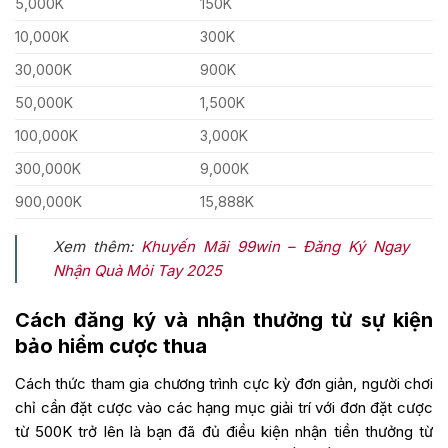
5,000K
150K
10,000K
300K
30,000K
900K
50,000K
1,500K
100,000K
3,000K
300,000K
9,000K
900,000K
15,888K
Xem thêm:
Khuyến Mãi 99win – Đăng Ký Ngay
Nhận Quà Mỏi Tay 2025
Cách đăng ký và nhận thưởng từ sự kiện
bảo hiểm cược thua
Cách thức tham gia chương trình cực kỳ đơn giản, người chơi
chỉ cần đặt cược vào các hạng mục giải trí với đơn đặt cược
từ 500K trở lên là bạn đã đủ điều kiện nhận tiền thưởng từ