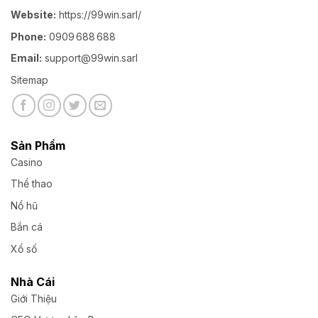
Website:
https://99win.sarl/
Phone:
0909 688 688
Email:
support@99win.sarl
Sitemap
Sản Phẩm
Casino
Thể thao
Nổ hũ
Bắn cá
Xổ số
Nhà Cái
Giới Thiệu