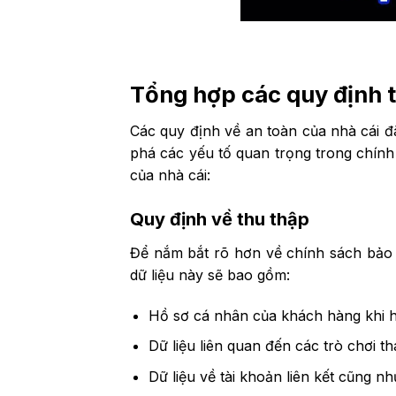
Tổng hợp các quy định 
Các quy định về an toàn của nhà cái 
phá các yếu tố quan trọng trong chính 
của nhà cái:
Quy định về thu thập
Để nắm bắt rõ hơn về chính sách bảo 
dữ liệu này sẽ bao gồm:
Hồ sơ cá nhân của khách hàng khi 
Dữ liệu liên quan đến các trò chơi t
Dữ liệu về tài khoản liên kết cũng n