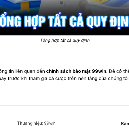
Tổng hợp tất cả quy định
ông tin liên quan đến
chính sách bảo mật 99win
. Để có th
bày trước khi tham gia cá cược trên nền tảng của chúng tôi
Thương hiệu
: 99win
Sản