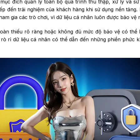
 mục đích quản lý toàn bộ quá trình thu thập, xử lý và sử
tiếp đến trải nghiệm của khách hàng khi sử dụng nền tảng
ham gia các trò chơi, vì dữ liệu cá nhân luôn được bảo vệ 
toàn thiếu rõ ràng hoặc không đủ mức độ bảo vệ có thể 
ự rò rỉ dữ liệu cá nhân có thể dẫn đến những phiền phức 