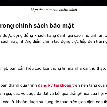
Mục tiêu của các chính sách
trong chính sách bảo mật
đã được cộng đồng khách hàng đánh giá cao nhờ tính an 
sách này, những điểm chính tác động trực tiếp đến trải n
mật, bạn cần hiểu các loại thông tin mà nhà cái thu thập
hoàn thành quá trình
đăng ký tài khoản
trên nền tảng của n
ham gia, các vé cược đã đặt và kết quả thắng/thua của hội v
hư các tài khoản được sử dụng để thực hiện giao dịch nạp ti