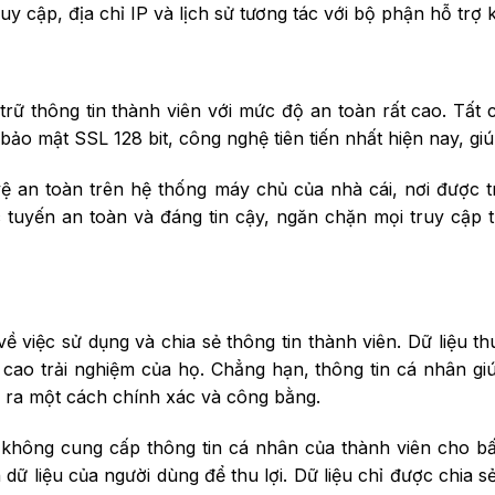
ruy cập, địa chỉ IP và lịch sử tương tác với bộ phận hỗ trợ
trữ thông tin thành viên với mức độ an toàn rất cao. Tất
o mật SSL 128 bit, công nghệ tiên tiến nhất hiện nay, giúp
ệ an toàn trên hệ thống máy chủ của nhà cái, nơi được t
 tuyến an toàn và đáng tin cậy, ngăn chặn mọi truy cập 
ề việc sử dụng và chia sẻ thông tin thành viên. Dữ liệu 
cao trải nghiệm của họ. Chẳng hạn, thông tin cá nhân gi
n ra một cách chính xác và công bằng.
t không cung cấp thông tin cá nhân của thành viên cho bấ
 liệu của người dùng để thu lợi. Dữ liệu chỉ được chia sẻ