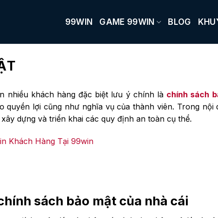
99WIN
GAME 99WIN
BLOG
KHU
ẬT
iến nhiều khách hàng đặc biệt lưu ý chính là
chính sách b
o quyền lợi cũng như nghĩa vụ của thành viên. Trong nội 
 xây dựng và triển khai các quy định an toàn cụ thể.
in Khách Hàng Tại 99win
chính sách bảo mật của nhà cái