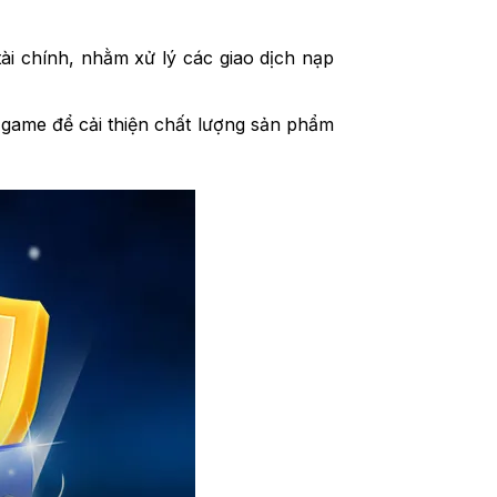
ài chính, nhằm xử lý các giao dịch nạp
 game để cải thiện chất lượng sản phẩm