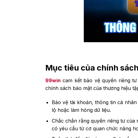
Mục tiêu của chính sác
99win
cam kết bảo vệ quyền riêng tư 
chính sách bảo mật của thương hiệu tậ
Bảo vệ tài khoản, thông tin cá nhân 
lộ hoặc làm hỏng dữ liệu.
Chắc chắn rằng quyền riêng tư của n
có yêu cầu từ cơ quan chức năng ho