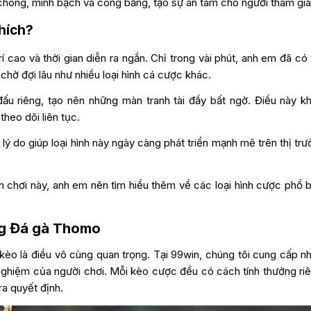
hóng, minh bạch và công bằng, tạo sự an tâm cho người tham gia
thích?
í cao và thời gian diễn ra ngắn. Chỉ trong vài phút, anh em đã có
hờ đợi lâu như nhiều loại hình cá cược khác.
ấu riêng, tạo nên những màn tranh tài đầy bất ngờ. Điều này kh
heo dõi liên tục.
 lý do giúp loại hình này ngày càng phát triển mạnh mẽ trên thị tr
ân chơi này, anh em nên tìm hiểu thêm về các loại hình cược phổ 
ng Đá gà Thomo
 kèo là điều vô cùng quan trọng. Tại 99win, chúng tôi cung cấp n
nghiệm của người chơi. Mỗi kèo cược đều có cách tính thưởng riê
ra quyết định.