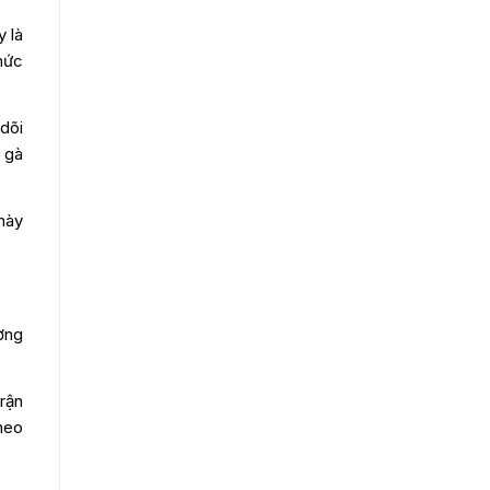
 là
hức
 dõi
á gà
 này
ờng
trận
heo