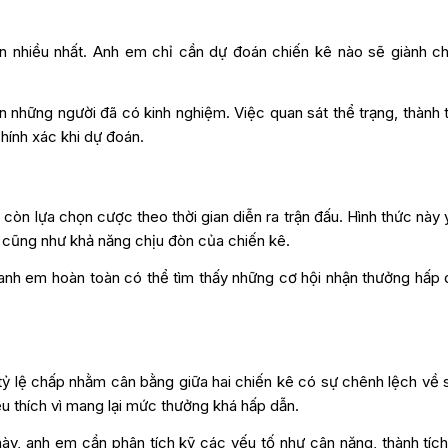
ọn nhiều nhất. Anh em chỉ cần dự đoán chiến kê nào sẽ giành ch
 những người đã có kinh nghiệm. Việc quan sát thể trạng, thành 
hính xác khi dự đoán.
còn lựa chọn cược theo thời gian diễn ra trận đấu. Hình thức này
 cũng như khả năng chịu đòn của chiến kê.
 anh em hoàn toàn có thể tìm thấy những cơ hội nhận thưởng hấp 
tỷ lệ chấp nhằm cân bằng giữa hai chiến kê có sự chênh lệch về 
êu thích vì mang lại mức thưởng khá hấp dẫn.
y, anh em cần phân tích kỹ các yếu tố như cân nặng, thành tích 