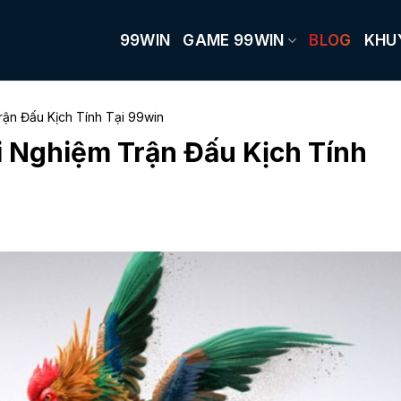
99WIN
GAME 99WIN
BLOG
KHU
ận Đấu Kịch Tính Tại 99win
i Nghiệm Trận Đấu Kịch Tính