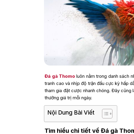
Đá gà Thomo
luôn nằm trong danh sách nh
tranh cao và nhịp độ trận đấu cực kỳ hấp d
tham gia đặt cược nhanh chóng. Đây cũng l
thưởng giá trị mỗi ngày.
Nội Dung Bài Viết
Tìm hiểu chi tiết về Đá gà Th