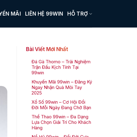
YẾN MÃI
LIÊN HỆ 99WIN
HỖ TRỢ
Bài Viết Mới Nhất
Đá Gà Thomo – Trải Nghiệm
Trận Đấu Kịch Tính Tại
99win
Khuyến Mãi 99win – Đăng Ký
Ngay Nhận Quà Mỏi Tay
2025
Xổ Số 99win – Cơ Hội Đổi
Đời Mỗi Ngày Đang Chờ Bạn
Thể Thao 99win – Đa Dạng
Lựa Chọn Giải Trí Cho Khách
Hàng
Nổ Hũ 99win – Đổi Đời Cực