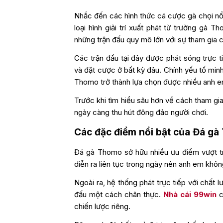
Nhắc đến các hình thức cá cược gà chọi nổi
loại hình giải trí xuất phát từ trường gà
những trận đấu quy mô lớn với sự tham gia 
Các trận đấu tại đây được phát sóng trực t
và đặt cược ở bất kỳ đâu. Chính yếu tố min
Thomo trở thành lựa chọn được nhiều anh e
Trước khi tìm hiểu sâu hơn về cách tham gia
ngày càng thu hút đông đảo người chơi.
Các đặc điểm nổi bật của Đá g
Đá gà Thomo sở hữu nhiều ưu điểm vượt tr
diễn ra liên tục trong ngày nên anh em khôn
Ngoài ra, hệ thống phát trực tiếp với chất 
đấu một cách chân thực.
Nhà cái 99win
c
chiến lược riêng.