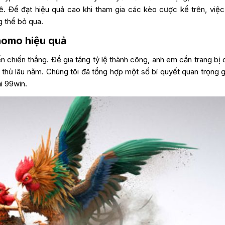
ê. Để đạt hiệu quả cao khi tham gia các kèo cược kể trên, việc
g thể bỏ qua.
homo hiệu quả
chiến thắng. Để gia tăng tỷ lệ thành công, anh em cần trang bị 
 thủ lâu năm.
Chúng tôi đã tổng hợp một số bí quyết quan trọng g
i 99win.