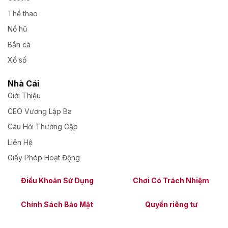
Thể thao
Nổ hũ
Bắn cá
Xổ số
Nhà Cái
Giới Thiệu
CEO Vương Lập Ba
Câu Hỏi Thường Gặp
Liên Hệ
Giấy Phép Hoạt Động
Điều Khoản Sử Dụng
Chơi Có Trách Nhiệm
Chính Sách Bảo Mật
Quyền riêng tư