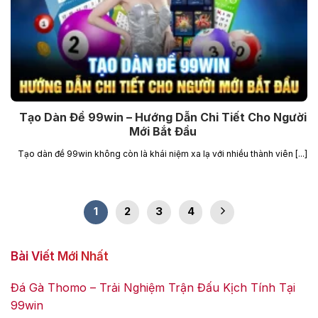
Tạo Dàn Đề 99win – Hướng Dẫn Chi Tiết Cho Người
Mới Bắt Đầu
Tạo dàn đề 99win không còn là khái niệm xa lạ với nhiều thành viên [...]
1
2
3
4
Bài Viết Mới Nhất
Đá Gà Thomo – Trải Nghiệm Trận Đấu Kịch Tính Tại
99win