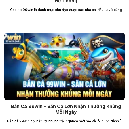
Hệ Thống
Casino 99win là danh mục chủ đạo được các nhà cái đầu tư vô cùng
[...]
Bắn Cá 99win – Săn Cá Lớn Nhận Thưởng Khủng
Mỗi Ngày
Bắn cá 99win nổi bật với những trải nghiệm mới mẻ và lôi cuốn dành [...]