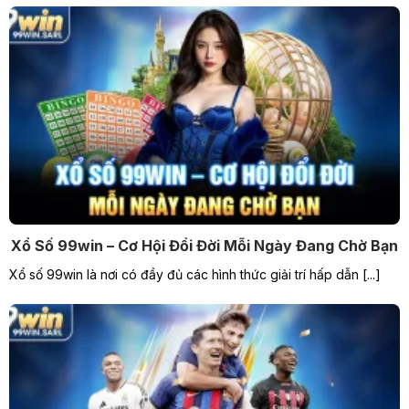
Xổ Số 99win – Cơ Hội Đổi Đời Mỗi Ngày Đang Chờ Bạn
Xổ số 99win là nơi có đầy đủ các hình thức giải trí hấp dẫn [...]